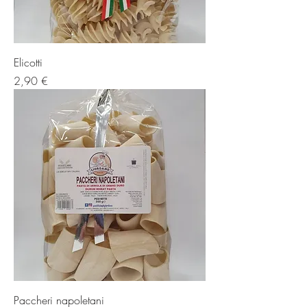
Elicotti
Prezzo
2,90 €
Paccheri napoletani