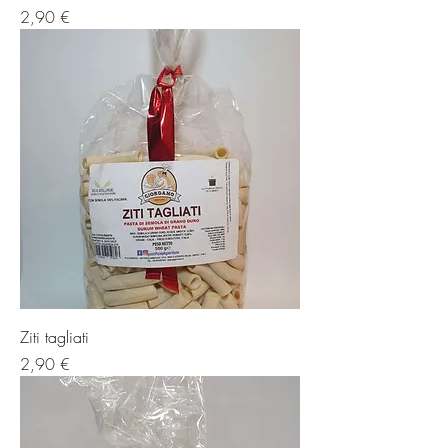
Prezzo
2,90 €
Ziti tagliati
Prezzo
2,90 €