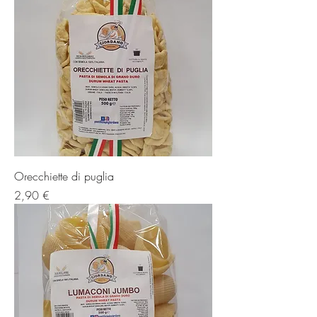
Orecchiette di puglia
Prezzo
2,90 €