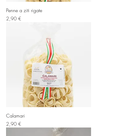
Penne a ziti rigate
Prezzo
2,90 €
Calamari
Prezzo
2,90 €