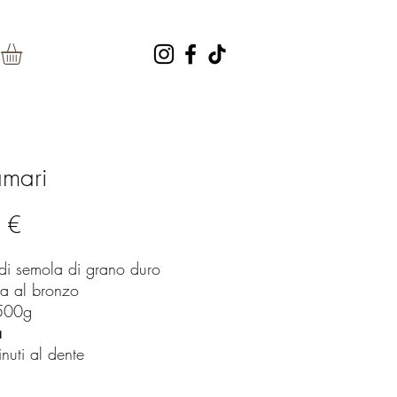
mari
Prezzo
 €
 di semola di grano duro
ata al bronzo
 500g
a
nuti al dente