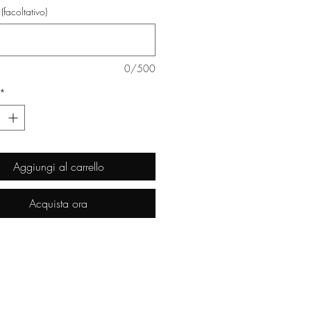
(facoltativo)
0/500
*
Aggiungi al carrello
Acquista ora