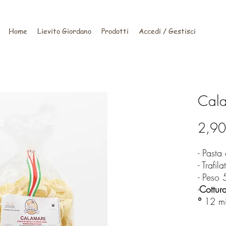
Home
Lievito Giordano
Prodotti
Accedi / Gestisci
Cala
2,90
- Pasta
- Trafil
- Peso
-
Cottur
°
12 mi