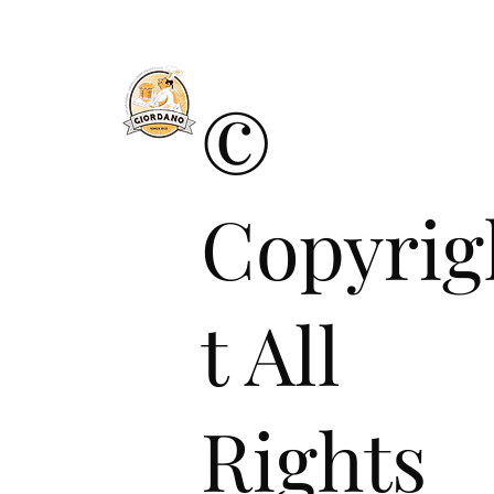
©
Copyrig
t All
Rights