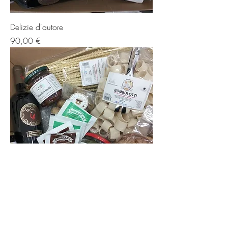
Delizie d'autore
Prezzo
90,00 €
Sapori di Casa
Prezzo
60,00 €