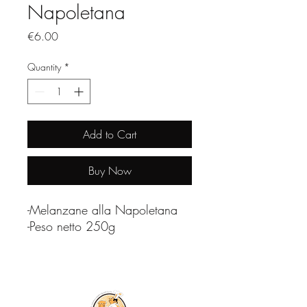
Napoletana
Price
€6.00
Quantity
*
Add to Cart
Buy Now
-Melanzane alla Napoletana
-Peso netto 250g