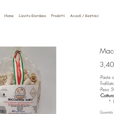
Home
Lievito Giordano
Prodotti
Accedi / Gestisci
Macc
3,40
-Pasta 
-Trafila
-Peso 
-
Cottur
° 
Quantità