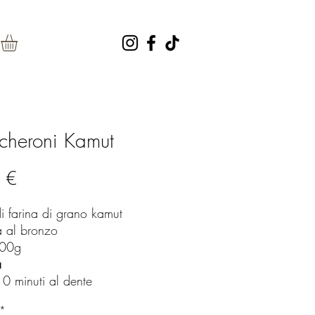
heroni Kamut
Prezzo
 €
di farina di grano kamut
ta al bronzo
500g
a
10 minuti al dente
*